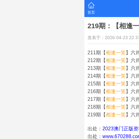
首页
219期：【相逢
发表于：2026-04-23 22:37
211期【
相逢一笑
】六
212期【
相逢一笑
】六
213期【
相逢一笑
】六
214期【
相逢一笑
】六
215期【
相逢一笑
】六
216期【
相逢一笑
】六
217期【
相逢一笑
】六
218期【
相逢一笑
】六
219期【
相逢一笑
】六
出处：
2023澳门正版
出处：
www.670288.co