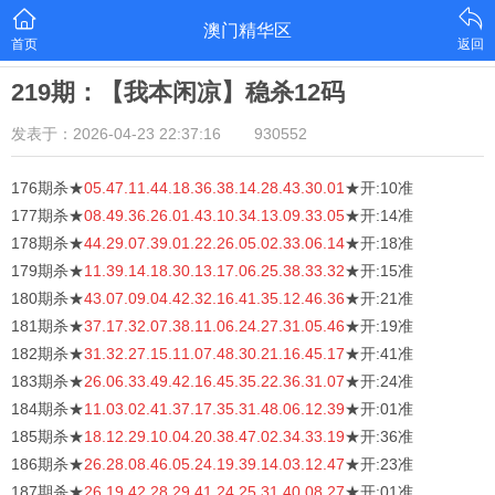
澳门精华区
首页
返回
219期：【我本闲凉】稳杀12码
发表于：2026-04-23 22:37:16
930552
176期杀★
05.47.11.44.18.36.38.14.28.43.30.01
★开:10准
177期杀★
08.49.36.26.01.43.10.34.13.09.33.05
★开:14准
178期杀★
44.29.07.39.01.22.26.05.02.33.06.14
★开:18准
179期杀★
11.39.14.18.30.13.17.06.25.38.33.32
★开:15准
180期杀★
43.07.09.04.42.32.16.41.35.12.46.36
★开:21准
181期杀★
37.17.32.07.38.11.06.24.27.31.05.46
★开:19准
182期杀★
31.32.27.15.11.07.48.30.21.16.45.17
★开:41准
183期杀★
26.06.33.49.42.16.45.35.22.36.31.07
★开:24准
184期杀★
11.03.02.41.37.17.35.31.48.06.12.39
★开:01准
185期杀★
18.12.29.10.04.20.38.47.02.34.33.19
★开:36准
186期杀★
26.28.08.46.05.24.19.39.14.03.12.47
★开:23准
187期杀★
26.19.42.28.29.41.24.25.31.40.08.27
★开:01准