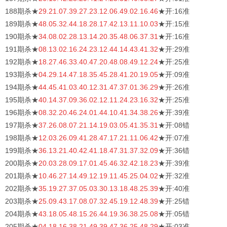
188期杀★
29.21.07.39.27.23.12.06.49.02.16.46
★开:16准
189期杀★
48.05.32.44.18.28.17.42.13.11.10.03
★开:15准
190期杀★
34.08.02.28.13.14.20.35.48.06.37.31
★开:16准
191期杀★
08.13.02.16.24.23.12.44.14.43.41.32
★开:29准
192期杀★
18.27.46.33.40.47.20.48.08.49.12.24
★开:25准
193期杀★
04.29.14.47.18.35.45.28.41.20.19.05
★开:09准
194期杀★
44.45.41.03.40.12.31.47.37.01.36.29
★开:26准
195期杀★
40.14.37.09.36.02.12.11.24.23.16.32
★开:25准
196期杀★
08.32.20.46.24.01.44.10.41.34.38.26
★开:39准
197期杀★
37.26.08.07.21.14.19.03.05.41.35.31
★开:08错
198期杀★
12.03.26.09.41.28.47.17.21.11.06.42
★开:07准
199期杀★
36.13.21.40.42.41.18.47.31.37.32.09
★开:36错
200期杀★
20.03.28.09.17.01.45.46.32.42.18.23
★开:39准
201期杀★
10.46.27.14.49.12.19.11.45.25.04.02
★开:32准
202期杀★
35.19.27.37.05.03.30.13.18.48.25.39
★开:40准
203期杀★
25.09.43.17.08.07.32.45.19.12.48.39
★开:25错
204期杀★
43.18.05.48.15.26.44.19.36.38.25.08
★开:05错
205期杀★
04.18.16.38.21.49.39.47.36.25.48.29
★开:03准