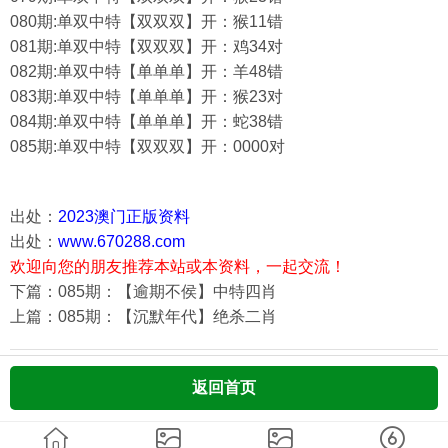
080期:单双中特【双双双
】开：猴11错
081期:单双中特【双双双
】开：鸡34对
082期:单双中特【
单单单
】开：羊48错
083期:单双中特【单单单
】开：猴23对
084期:单双中特【单单单
】开：蛇38错
085期:单双中特【
双双双
】开：0000对
出处：
2023澳门正版资料
出处：
www.670288.com
欢迎向您的朋友推荐本站或本资料，一起交流！
下篇：085期：【逾期不侯】中特四肖
上篇：085期：【沉默年代】绝杀二肖
返回首页