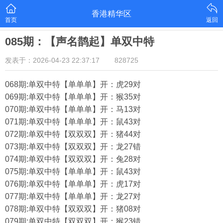
香港精华区
首页
返回
085期：【声名鹊起】单双中特
发表于：2026-04-23 22:37:17
828725
068期:单双中特【单单单
】开：虎29对
069期:单双中特【单单单
】开：猴35对
070期:单双中特【单单单
】开：马13对
071期:单双中特【单单单
】开：鼠43对
072期:单双中特【双双双
】开：猪44对
073期:单双中特【双双双
】开：龙27错
074期:单双中特【双双双
】开：兔28对
075期:单双中特【
单单单
】开：鼠43对
076期:单双中特【单单单
】开：虎17对
077期:单双中特【单单单
】开：龙27对
078期:单双中特【
双双双
】开：猪08对
079期:单双中特【双双双
】开：猴23错