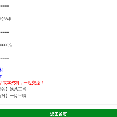
=====
:蛇38准
=====
0000准
=====
资料
m
站或本资料，一起交流！
奶爸】绝杀三肖
面对】一肖平特
返回首页