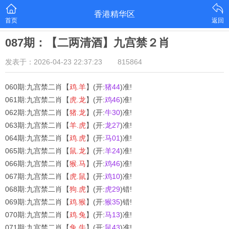
香港精华区
首页
返回
087期：【二两清酒】九宫禁２肖
发表于：2026-04-23 22:37:23
815864
060期:九宫禁二肖【
鸡.羊
】(开:
猪44
)准!
061期:九宫禁二肖【
虎.龙
】(开:
鸡46
)准!
062期:九宫禁二肖【
猪.龙
】(开:
牛30
)准!
063期:九宫禁二肖【
羊.虎
】(开:
龙27
)准!
064期:九宫禁二肖【
鸡.虎
】(开:
马01
)准!
065期:九宫禁二肖【
鼠.龙
】(开:
羊24
)准!
066期:九宫禁二肖【
猴.马
】(开:
鸡46
)准!
067期:九宫禁二肖【
虎.鼠
】(开:
鸡10
)准!
068期:九宫禁二肖【
狗.虎
】(开:
虎29
)错!
069期:九宫禁二肖【
鸡.猴
】(开:
猴35
)错!
070期:九宫禁二肖【
鸡.兔
】(开:
马13
)准!
071期:九宫禁二肖【
兔.牛
】(开:
鼠43
)准!