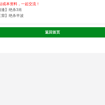
站或本资料，一起交流！
相逢】绝杀3肖
三窟】绝杀半波
返回首页