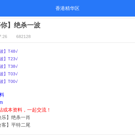
香港精华区
等你】绝杀一波
:26
682128
】T48√
】T23√
】T38√
】T03√
】T00√
资料
m
站或本资料，一起交流！
快乐】绝杀一肖
食客】平特二尾