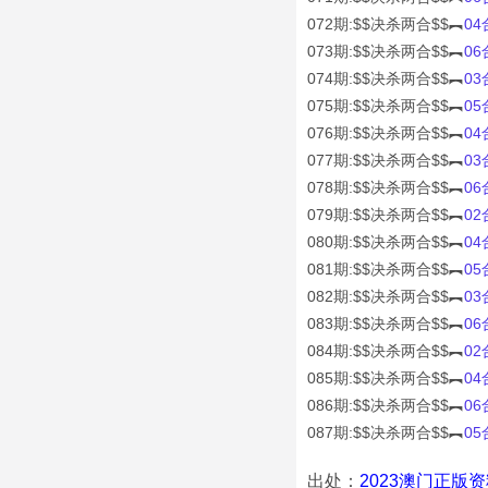
072期:$$决杀两合$$︻
04
073期:$$决杀两合$$︻
06
074期:$$决杀两合$$︻
03
075期:$$决杀两合$$︻
05
076期:$$决杀两合$$︻
04
077期:$$决杀两合$$︻
03
078期:$$决杀两合$$︻
06
079期:$$决杀两合$$︻
02
080期:$$决杀两合$$︻
04
081期:$$决杀两合$$︻
05
082期:$$决杀两合$$︻
03
083期:$$决杀两合$$︻
06
084期:$$决杀两合$$︻
02
085期:$$决杀两合$$︻
04
086期:$$决杀两合$$︻
06
087期:$$决杀两合$$︻
05
出处：
2023澳门正版