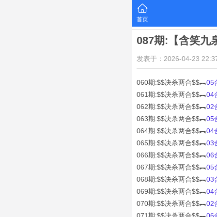
首页
087期:【含笑
发表于：2026-04-23 22:37
060期:$$决杀两合$$︻
05
061期:$$决杀两合$$︻
04
062期:$$决杀两合$$︻
02
063期:$$决杀两合$$︻
05
064期:$$决杀两合$$︻
04
065期:$$决杀两合$$︻
03
066期:$$决杀两合$$︻
06
067期:$$决杀两合$$︻
05
068期:$$决杀两合$$︻
03
069期:$$决杀两合$$︻
04
070期:$$决杀两合$$︻
02
071期:$$决杀两合$$︻
06