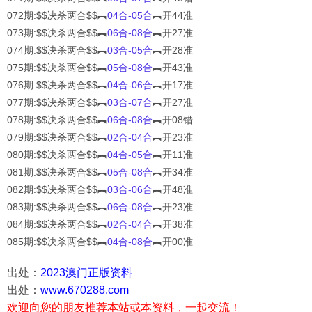
072期:$$决杀两合$$︻
04合-05合
︻开44准
073期:$$决杀两合$$︻
06合-08合
︻开27准
074期:$$决杀两合$$︻
03合-05合
︻开28准
075期:$$决杀两合$$︻
05合-08合
︻开43准
076期:$$决杀两合$$︻
04合-06合
︻开17准
077期:$$决杀两合$$︻
03合-07合
︻开27准
078期:$$决杀两合$$︻
06合-08合
︻开08错
079期:$$决杀两合$$︻
02合-04合
︻开23准
080期:$$决杀两合$$︻
04合-05合
︻开11准
081期:$$决杀两合$$︻
05合-08合
︻开34准
082期:$$决杀两合$$︻
03合-06合
︻开48准
083期:$$决杀两合$$︻
06合-08合
︻开23准
084期:$$决杀两合$$︻
02合-04合
︻开38准
085期:$$决杀两合$$︻
04合-08合
︻开00准
出处：
2023澳门正版资料
出处：
www.670288.com
欢迎向您的朋友推荐本站或本资料，一起交流！