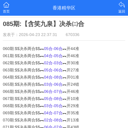
香港精华区
首页
返回
085期:【含笑九泉】决杀㈡合
发表于：2026-04-23 22:37:31
670336
060期:$$决杀两合$$︻
05合-06合
︻开44准
061期:$$决杀两合$$︻
04合-05合
︻开46准
062期:$$决杀两合$$︻
02合-03合
︻开30准
063期:$$决杀两合$$︻
05合-06合
︻开27准
064期:$$决杀两合$$︻
04合-08合
︻开01准
065期:$$决杀两合$$︻
03合-06合
︻开24错
066期:$$决杀两合$$︻
06合-07合
︻开46准
067期:$$决杀两合$$︻
05合-08合
︻开10准
068期:$$决杀两合$$︻
03合-05合
︻开29准
069期:$$决杀两合$$︻
04合-07合
︻开35准
070期:$$决杀两合$$︻
02合-08合
︻开13准
071期:$$决杀两合$$︻
06合-07合
︻开43错