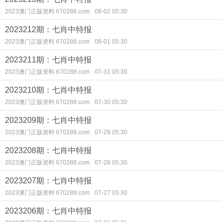
2023澳门正版资料 670288.com
08-02 05:30
2023212期：七肖中特报
2023澳门正版资料 670288.com
08-01 05:30
2023211期：七肖中特报
2023澳门正版资料 670288.com
07-31 05:30
2023210期：七肖中特报
2023澳门正版资料 670288.com
07-30 05:30
2023209期：七肖中特报
2023澳门正版资料 670288.com
07-29 05:30
2023208期：七肖中特报
2023澳门正版资料 670288.com
07-28 05:30
2023207期：七肖中特报
2023澳门正版资料 670288.com
07-27 05:30
2023206期：七肖中特报