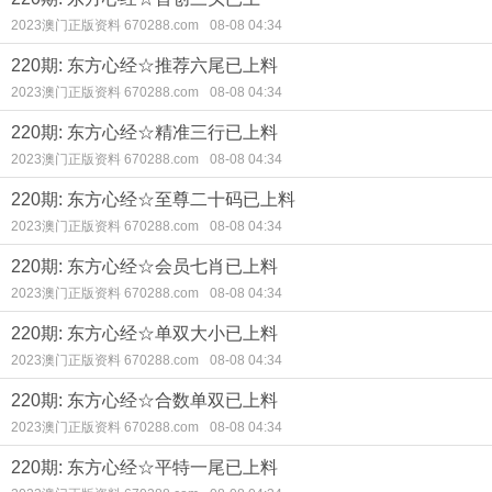
2023澳门正版资料 670288.com
08-08 04:34
220期: 东方心经☆推荐六尾已上料
2023澳门正版资料 670288.com
08-08 04:34
220期: 东方心经☆精准三行已上料
2023澳门正版资料 670288.com
08-08 04:34
220期: 东方心经☆至尊二十码已上料
2023澳门正版资料 670288.com
08-08 04:34
220期: 东方心经☆会员七肖已上料
2023澳门正版资料 670288.com
08-08 04:34
220期: 东方心经☆单双大小已上料
2023澳门正版资料 670288.com
08-08 04:34
220期: 东方心经☆合数单双已上料
2023澳门正版资料 670288.com
08-08 04:34
220期: 东方心经☆平特一尾已上料