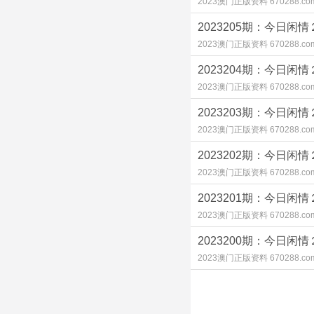
2023澳门正版资料 670288.co
2023205期：今日闲情
2023澳门正版资料 670288.co
2023204期：今日闲情
2023澳门正版资料 670288.co
2023203期：今日闲情
2023澳门正版资料 670288.co
2023202期：今日闲情
2023澳门正版资料 670288.co
2023201期：今日闲情
2023澳门正版资料 670288.co
2023200期：今日闲情
2023澳门正版资料 670288.co