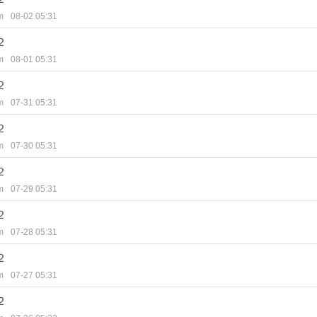
m
08-02 05:31
２
m
08-01 05:31
２
m
07-31 05:31
２
m
07-30 05:31
２
m
07-29 05:31
２
m
07-28 05:31
２
m
07-27 05:31
２