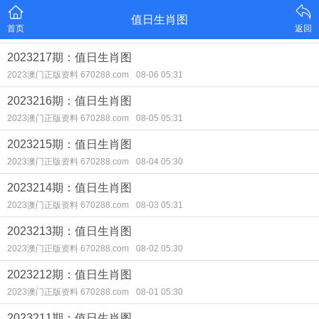
值日生肖图
首页
返回
2023217期：值日生肖图
2023澳门正版资料 670288.com
08-06 05:31
2023216期：值日生肖图
2023澳门正版资料 670288.com
08-05 05:31
2023215期：值日生肖图
2023澳门正版资料 670288.com
08-04 05:30
2023214期：值日生肖图
2023澳门正版资料 670288.com
08-03 05:31
2023213期：值日生肖图
2023澳门正版资料 670288.com
08-02 05:30
2023212期：值日生肖图
2023澳门正版资料 670288.com
08-01 05:30
2023211期：值日生肖图