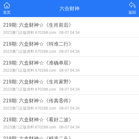
六合财神
首页
返回
219期: 六盒财神☆《生肖前后》
2023澳门正版资料 670288.com
08-07 04:34
219期: 六盒财神☆《特准二行》
2023澳门正版资料 670288.com
08-07 04:34
219期: 六盒财神☆《准确单双》
2023澳门正版资料 670288.com
08-07 04:34
219期: 六盒财神☆《生肖家野》
2023澳门正版资料 670288.com
08-07 04:34
219期: 六盒财神☆《传真⑧肖》
2023澳门正版资料 670288.com
08-07 04:34
219期: 六盒财神☆《看好二波》
2023澳门正版资料 670288.com
08-07 04:34
219期: 六盒财神☆《精选二头》