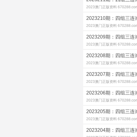
2023澳门正版资料 670288.co
2023210期：四组三连
2023澳门正版资料 670288.co
2023209期：四组三连
2023澳门正版资料 670288.co
2023208期：四组三连
2023澳门正版资料 670288.co
2023207期：四组三连
2023澳门正版资料 670288.co
2023206期：四组三连
2023澳门正版资料 670288.co
2023205期：四组三连
2023澳门正版资料 670288.co
2023204期：四组三连