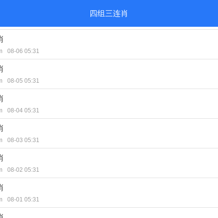
四组三连肖
肖
m
08-06 05:31
肖
m
08-05 05:31
肖
m
08-04 05:31
肖
m
08-03 05:31
肖
m
08-02 05:31
肖
m
08-01 05:31
肖