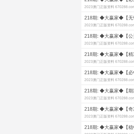
2023澳门正版资料 670288.co
218期: ◆大赢家◆
2023澳门正版资料 670288.co
218期: ◆大赢家◆【
2023澳门正版资料 670288.co
218期: ◆大赢家◆【
2023澳门正版资料 670288.co
218期: ◆大赢家◆
2023澳门正版资料 670288.co
218期: ◆大赢家◆
2023澳门正版资料 670288.co
218期: ◆大赢家◆
2023澳门正版资料 670288.co
218期: ◆大赢家◆