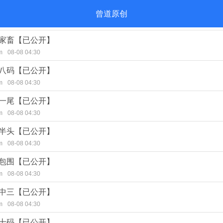
曾道原创
与家畜【已公开】
m
08-08 04:30
加八码【已公开】
m
08-08 04:30
杀一尾【已公开】
m
08-08 04:30
杀半头【已公开】
m
08-08 04:30
大包围【已公开】
m
08-08 04:30
三中三【已公开】
m
08-08 04:30
杀十码【已公开】