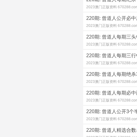
2023澳门正版资料 670288.co
220期: 曾道人公开必
2023澳门正版资料 670288.co
220期: 曾道人每期三
2023澳门正版资料 670288.co
220期: 曾道人每期三
2023澳门正版资料 670288.co
220期: 曾道人每期绝
2023澳门正版资料 670288.co
220期: 曾道人每期必
2023澳门正版资料 670288.co
220期: 曾道人公开3
2023澳门正版资料 670288.co
220期: 曾道人精选合