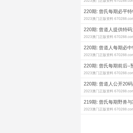
2023澳门正版资料 670288.co
220期: 曾氏每期必
2023澳门正版资料 670288.co
220期: 曾道人提供特
2023澳门正版资料 670288.co
220期: 曾道人每期必
2023澳门正版资料 670288.co
220期: 曾氏每期前后
2023澳门正版资料 670288.co
220期: 曾道人公开2
2023澳门正版资料 670288.co
219期: 曾氏每期野兽
2023澳门正版资料 670288.co