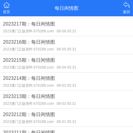
每日闲情图
首页
返回
2023217期：每日闲情图
2023澳门正版资料 670288.com
08-06 05:31
2023216期：每日闲情图
2023澳门正版资料 670288.com
08-05 05:31
2023215期：每日闲情图
2023澳门正版资料 670288.com
08-04 05:31
2023214期：每日闲情图
2023澳门正版资料 670288.com
08-03 05:31
2023213期：每日闲情图
2023澳门正版资料 670288.com
08-02 05:31
2023212期：每日闲情图
2023澳门正版资料 670288.com
08-01 05:31
2023211期：每日闲情图