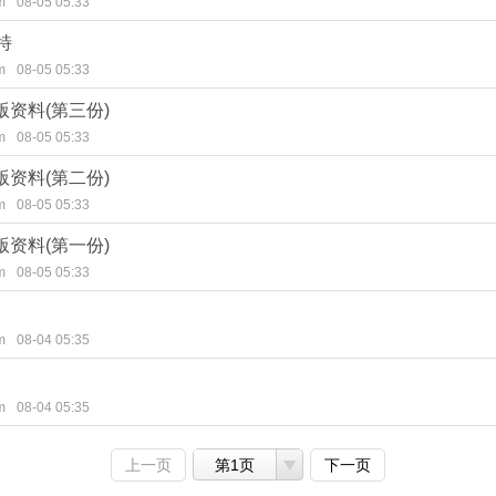
m
08-05 05:33
特
m
08-05 05:33
版资料(第三份)
m
08-05 05:33
版资料(第二份)
m
08-05 05:33
版资料(第一份)
m
08-05 05:33
m
08-04 05:35
m
08-04 05:35
上一页
第1页
下一页