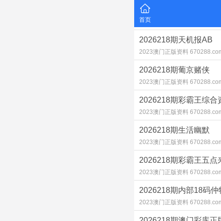
首页
2026218期天机报AB
2023澳门正版资料 670288.co
2026218期葡京赌侠
2023澳门正版资料 670288.co
2026218期彩霸王综
2023澳门正版资料 670288.co
2026218期生活幽默
2023澳门正版资料 670288.co
2026218期彩霸王五点
2023澳门正版资料 670288.co
2026218期内部18码仲
2023澳门正版资料 670288.co
2026218期澳门彩库正