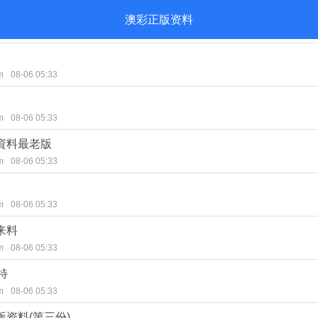
澳彩正版资料
m
08-06 05:33
m
08-06 05:33
合資料最老版
m
08-06 05:33
m
08-06 05:33
来料
m
08-06 05:33
特
m
08-06 05:33
版资料(第三份)