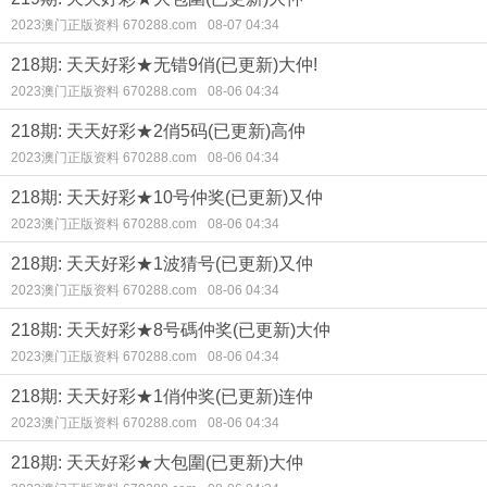
2023澳门正版资料 670288.com
08-07 04:34
218期: 天天好彩★无错9俏(已更新)大仲!
2023澳门正版资料 670288.com
08-06 04:34
218期: 天天好彩★2俏5码(已更新)高仲
2023澳门正版资料 670288.com
08-06 04:34
218期: 天天好彩★10号仲奖(已更新)又仲
2023澳门正版资料 670288.com
08-06 04:34
218期: 天天好彩★1波猜号(已更新)又仲
2023澳门正版资料 670288.com
08-06 04:34
218期: 天天好彩★8号碼仲奖(已更新)大仲
2023澳门正版资料 670288.com
08-06 04:34
218期: 天天好彩★1俏仲奖(已更新)连仲
2023澳门正版资料 670288.com
08-06 04:34
218期: 天天好彩★大包圍(已更新)大仲