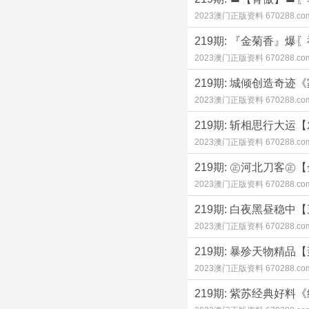
2023澳门正版资料 670288.co
219期: 『金菊香』爆
2023澳门正版资料 670288.co
219期: 城倾创造奇迹
2023澳门正版资料 670288.co
219期: 斩相思行大运
2023澳门正版资料 670288.co
219期: ㊣河北刀客㊣
2023澳门正版资料 670288.co
219期: 白夜黑昼稳中
2023澳门正版资料 670288.co
219期: 暴殄天物精品
2023澳门正版资料 670288.co
219期: 紫苏经典好料