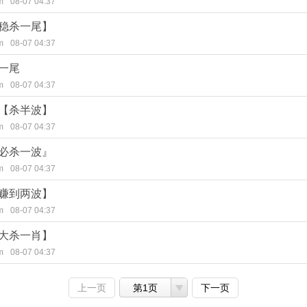
m
08-07 04:37
【稳杀一尾】
m
08-07 04:37
杀一尾
m
08-07 04:37
★【杀半波】
m
08-07 04:37
『必杀一波』
m
08-07 04:37
【赚到两波】
m
08-07 04:37
【大杀一肖】
m
08-07 04:37
上一页
第1页
下一页