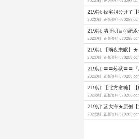
2023澳门正版资料 670288.co
219期: 径宅姐公开了
2023澳门正版资料 670288.co
219期: 清肝明目㊣绝
2023澳门正版资料 670288.co
219期: 【雨夜未眠】
2023澳门正版资料 670288.co
219期: 〓〓炼狱〓〓
2023澳门正版资料 670288.co
219期: 【北方蜜糖】
2023澳门正版资料 670288.co
219期: 蓝大海★原创
2023澳门正版资料 670288.co