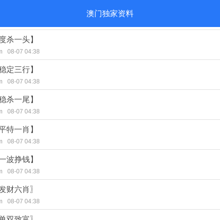
澳门独家资料
【度杀一头】
m
08-07 04:38
【稳定三行】
m
08-07 04:38
【稳杀一尾】
m
08-07 04:38
【平特一肖】
m
08-07 04:38
【一波挣钱】
m
08-07 04:38
〖发财六肖〗
m
08-07 04:38
〖单双致富〗