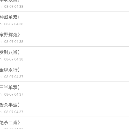
m
08-07 04:38
〖神威单双〗
m
08-07 04:38
《家野辉煌》
m
08-07 04:38
【发财八肖】
m
08-07 04:38
【金牌杀行】
m
08-07 04:37
【三半单双】
m
08-07 04:37
【轰杀半波】
m
08-07 04:37
《绝杀二肖》