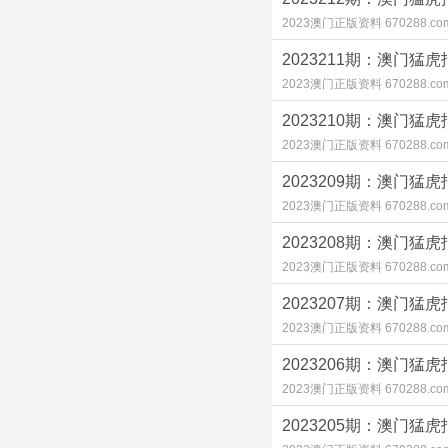
2023澳门正版资料 670288.co
2023211期：澳门猛虎
2023澳门正版资料 670288.co
2023210期：澳门猛虎
2023澳门正版资料 670288.co
2023209期：澳门猛虎
2023澳门正版资料 670288.co
2023208期：澳门猛虎
2023澳门正版资料 670288.co
2023207期：澳门猛虎
2023澳门正版资料 670288.co
2023206期：澳门猛虎
2023澳门正版资料 670288.co
2023205期：澳门猛虎