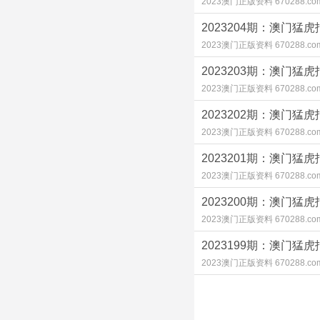
2023澳门正版资料 670288.co
2023204期：澳门猛虎
2023澳门正版资料 670288.co
2023203期：澳门猛虎
2023澳门正版资料 670288.co
2023202期：澳门猛虎
2023澳门正版资料 670288.co
2023201期：澳门猛虎
2023澳门正版资料 670288.co
2023200期：澳门猛虎
2023澳门正版资料 670288.co
2023199期：澳门猛虎
2023澳门正版资料 670288.co