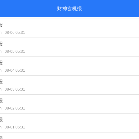
财神玄机报
报
m
08-06 05:31
报
m
08-05 05:31
报
m
08-04 05:31
报
m
08-03 05:31
报
m
08-02 05:31
报
m
08-01 05:31
报