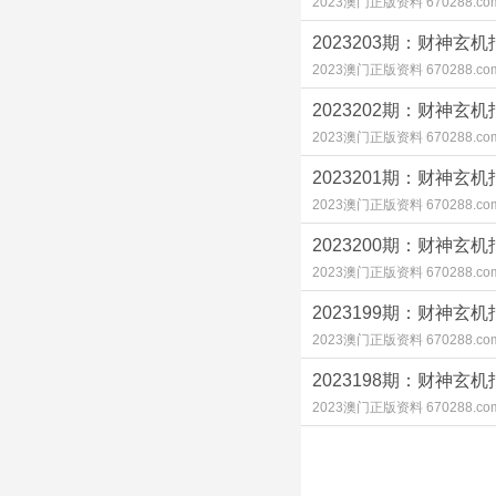
2023澳门正版资料 670288.co
2023203期：财神玄机
2023澳门正版资料 670288.co
2023202期：财神玄机
2023澳门正版资料 670288.co
2023201期：财神玄机
2023澳门正版资料 670288.co
2023200期：财神玄机
2023澳门正版资料 670288.co
2023199期：财神玄机
2023澳门正版资料 670288.co
2023198期：财神玄机
2023澳门正版资料 670288.co